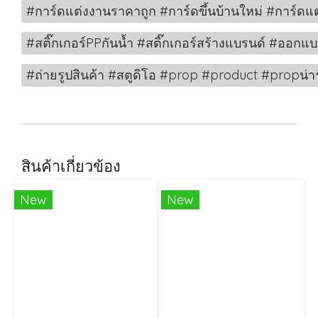
#การ์ดแต่งงานราคาถูก #การ์ดขึ้นบ้านใหม่ #การ์ด
#สติ๊กเกอร์PPกันน้ำ #สติ๊กเกอร์สร้างแบรนด์ #ออกแบ
#ถ่ายรูปสินค้า #สตูดิโอ #prop #product #propน่
สินค้าเกี่ยวข้อง
New
New