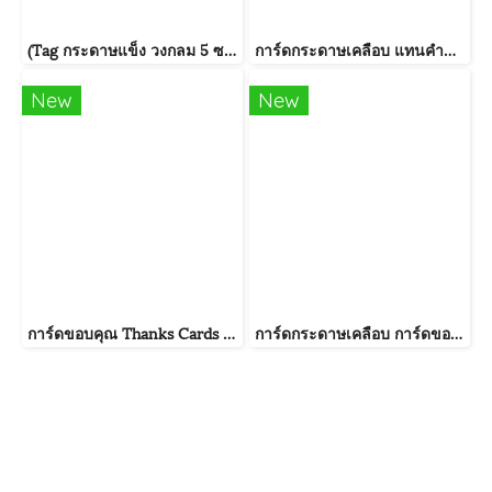
(Tag กระดาษแข็ง วงกลม 5 ซม.) ป้ายแท็กลายดอกเดซี่ หน้ายิ้ม แฮปปี้เบิร์ดเดย์ สำหรับติดของขวัญ การ์ดอวยพร
การ์ดกระดาษเคลือบ แทนคำขอบคุณ Thank You Card ขนาด6*6 ซม. 50 แผ่น/แพค (ไม่ใช่สติกเกอร์)
New
New
การ์ดขอบคุณ Thanks Cards (แพค 30 แผ่น) พิมพ์กันน้ำ 280gram
การ์ดกระดาษเคลือบ การ์ดของขวัญการ์ด ตกแต่งบรรจุภัณฑ์