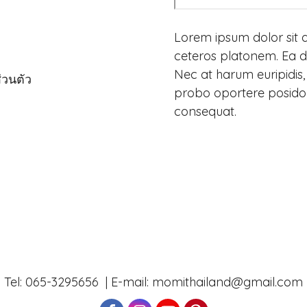
Lorem ipsum dolor sit a
ceteros platonem. Ea di
Nec at harum euripidis,
่วนตัว
probo oportere posidoni
consequat.
Tel: 065-3295656 | E-mail: momithailand@gmail.com