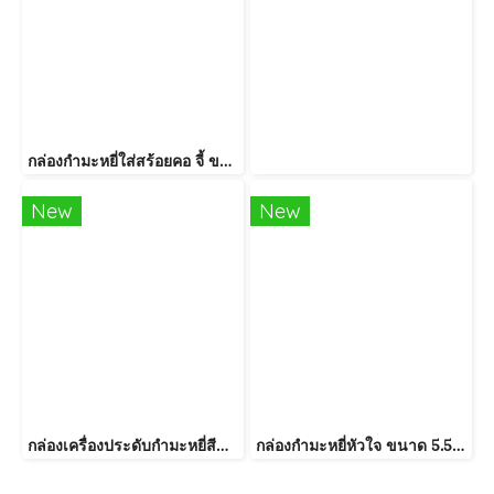
กล่องกำมะหยี่ใส่สร้อยคอ จี้ ขนาด 7x8x4 cm.
New
New
กล่องเครื่องประดับกำมะหยี่สีชมพูใบเล็ก ขนาด24*20*5cm.
กล่องกำมะหยี่หัวใจ ขนาด 5.5x5x3.5 cm.