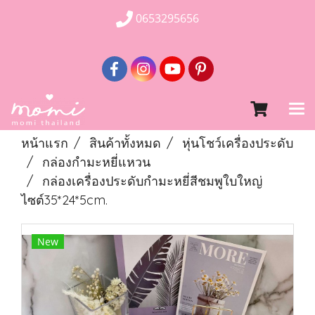
0653295656
หน้าแรก
สินค้าทั้งหมด
หุ่นโชว์เครื่องประดับ
กล่องกำมะหยี่แหวน
กล่องเครื่องประดับกำมะหยี่สีชมพูใบใหญ่
ไซต์35*24*5cm.
New