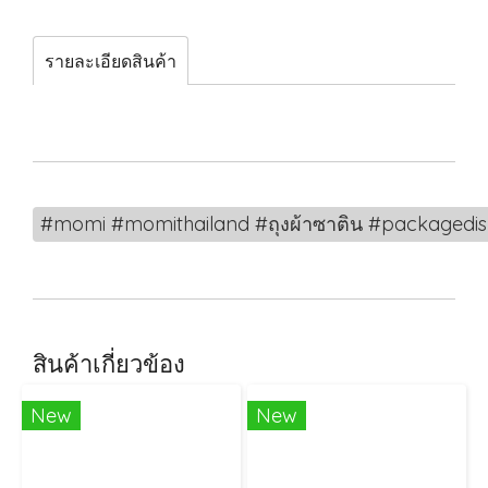
รายละเอียดสินค้า
#momi #momithailand #ถุงผ้าซาติน #packagedisplay
สินค้าเกี่ยวข้อง
New
New