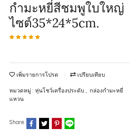
กำมะหยี่สีชมพูใบใหญ่
ไซต์35*24*5cm.
เพิ่มรายการโปรด
เปรียบเทียบ
หมวดหมู่ :
หุ่นโชว์เครื่องประดับ
,
กล่องกำมะหยี่
แหวน
Share