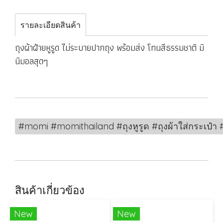
รายละเอียดสินค้า
ถุงผ้าฝ้ายหูรูด ไม่ระบายปากถุง พร้อมส่ง โทนสีธรรมชาติ มิ
นิมอลสุดๆ
#momi #momithailand #ถุงหูรูด #ถุงผ้าใส่กระเป๋า #ถ
สินค้าเกี่ยวข้อง
New
New