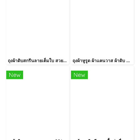
ถุงผ้าดิบสกรีนลายเต็มใบ สวยน่ารักสีสันสดใส ตกแต่งด้วยหูรูดเปก้างปลา
ถุงผ้าหูรูด ผ้าแคนวาส ผ้าดิบ สีขาว ใบเปล่า สไตล์ฺมินิมอล
New
New