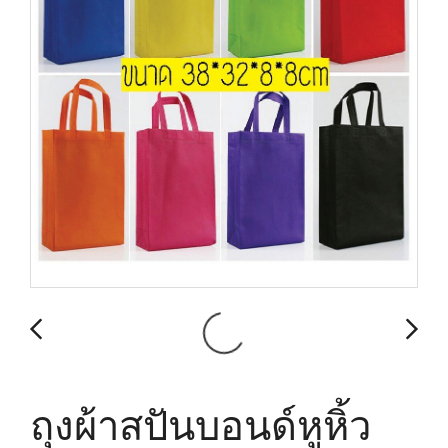
ถุงผ้าสปันบอนด์หูหิ้ว