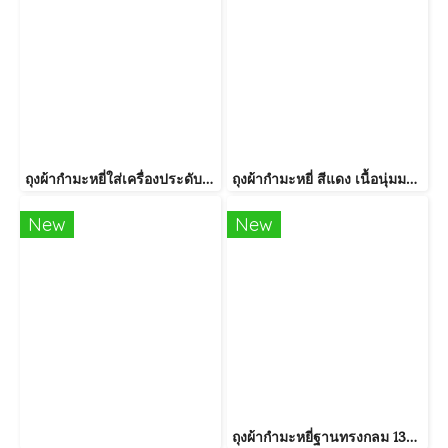
ถุงผ้ากำมะหยี่ใส่เครื่องประดับ แพ็คละ 10ใบ
ถุงผ้ากำมะหยี่ สีแดง เนื้อนุ่มมาก พร้อมส่ง
New
New
ถุงผ้ากำมะหยี่ฐานทรงกลม 13x15cm 1 ใบ/แพ็ค+ไข่มุก 10 ใบราคาส่ง