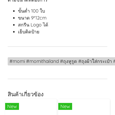
ขั้นต่ำ 100 ใบ
ขนาด 9*12cm
สกรีน Logo ได้
เย็บติดป้าย
#momi #momithailand #ถุงหูรูด #ถุงผ้าใส่กระเป๋า #ถ
สินค้าเกี่ยวข้อง
New
New