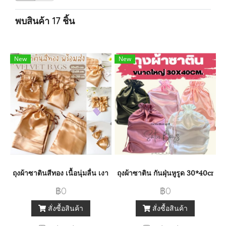
พบสินค้า 17 ชิ้น
New
New
ถุงผ้าซาตินสีทอง เนื้อนุ่มลื่น เงางาม หูรูดเชือก ใบเปล่า พร้อมส่ง
ถุงผ้าซาติน กันฝุ่นหูรูด 30*40cm ใ
฿0
฿0
สั่งซื้อสินค้า
สั่งซื้อสินค้า