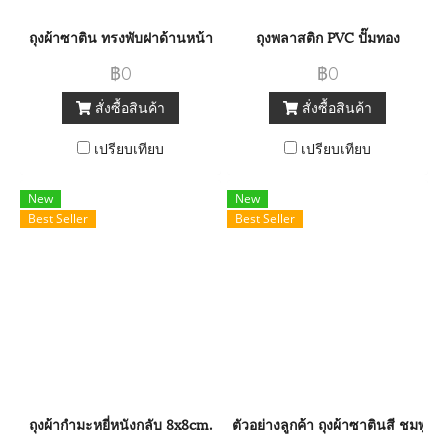
ถุงผ้าซาติน ทรงพับฝาด้านหน้า
ถุงพลาสติก PVC ปั๊มทอง
฿0
฿0
สั่งซื้อสินค้า
สั่งซื้อสินค้า
เปรียบเทียบ
เปรียบเทียบ
New
New
Best Seller
Best Seller
ถุงผ้ากำมะหยี่หนังกลับ 8x8cm.
ตัวอย่างลูกค้า ถุงผ้าซาตินสี ชมพู