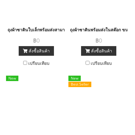
ถุงผ้าซาตินใบเล็กพร้อมส่งสามารถสั่งสกรีนได้เลยขั้นต่ำ 100 ใบ หรือสั
ถุงผ้าซาตินพร้อมส่งในสต๊อก ขนาด 1
฿0
฿0
สั่งซื้อสินค้า
สั่งซื้อสินค้า
เปรียบเทียบ
เปรียบเทียบ
New
New
Best Seller